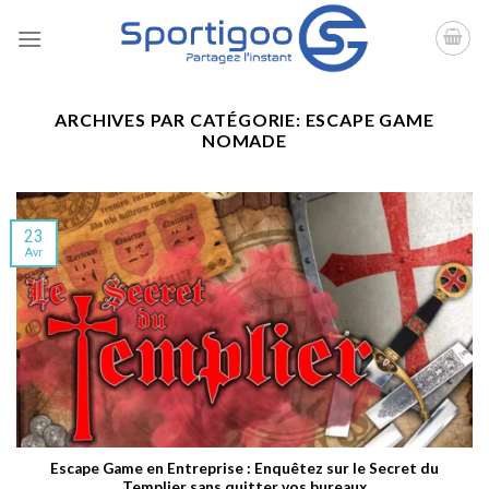
Skip
to
content
ARCHIVES PAR CATÉGORIE:
ESCAPE GAME
NOMADE
23
Avr
Escape Game en Entreprise : Enquêtez sur le Secret du
Templier sans quitter vos bureaux