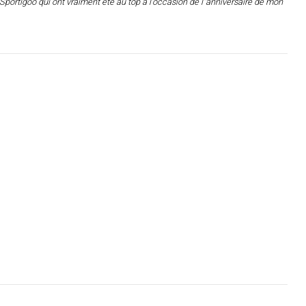
portigoo qui ont vraiment été au top à l'occasion de l"anniversaire de mon