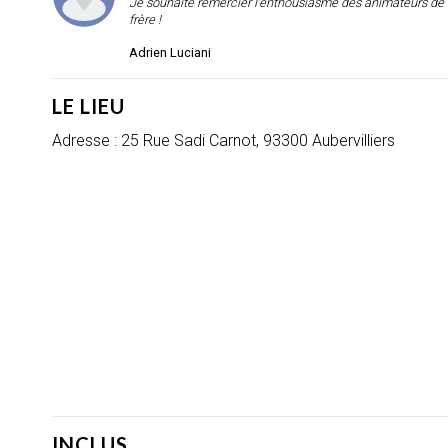
Je souhaite remercier l'enthousiasme des animateurs de S
frère !
Adrien Luciani
LE LIEU
Adresse : 25 Rue Sadi Carnot, 93300 Aubervilliers
INCLUS