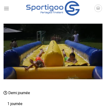
Skip
to
content
Demi journée
1 journée