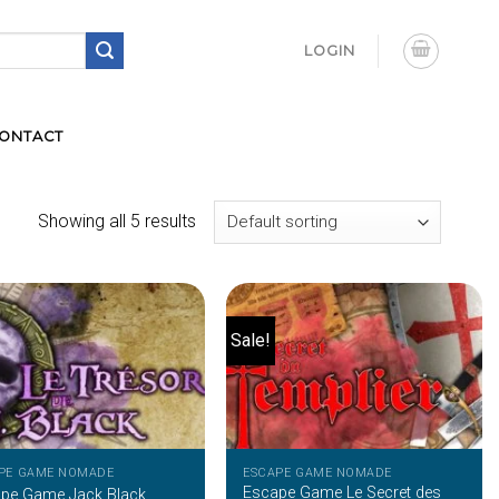
LOGIN
ONTACT
Showing all 5 results
Sale!
PE GAME NOMADE
ESCAPE GAME NOMADE
Escape Game Le Secret des
pe Game Jack Black