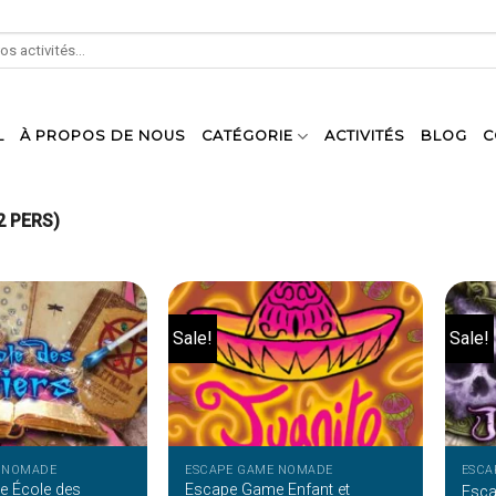
L
À PROPOS DE NOUS
CATÉGORIE
ACTIVITÉS
BLOG
C
2 PERS)
Sale!
Sale!
 NOMADE
ESCAPE GAME NOMADE
ESCA
 École des
Escape Game Enfant et
Esca