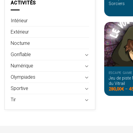
ACTIVITÉS
Sorciers
Intérieur
Extérieur
Nocturne
Gonflable
Numérique
ESCAPE GAME
Olympiades
Jeu de piste
du Vitrail
Sportive
280,00
€
–
4
Tir