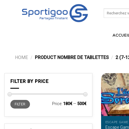
Skip
to
Search
for:
content
ACCUEI
HOME
/
PRODUCT NOMBRE DE TABLETTES
/
2 (7-1
FILTER BY PRICE
Min
Max
Price:
180€
—
500€
FILTER
price
price
ESCAPE GAME
Escape Game