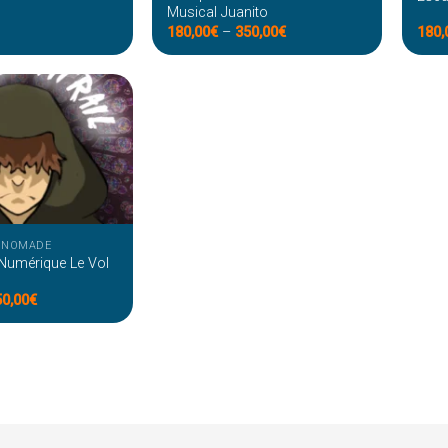
Musical Juanito
180,00
€
–
350,00
€
180,
 NOMADE
 Numérique Le Vol
50,00
€